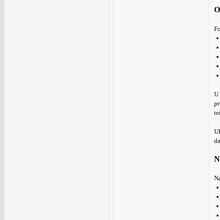
O
Fo
U 
pr
te
Uk
da
N
Na