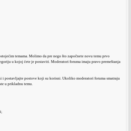
postojećim temama. Molimo da pre nego što započnete novu temu prvo
tegoriju u kojoj ćete je postaviti. Moderatori foruma imaju pravo premeštanja
ni i postavljajte postove koji su korisni. Ukoliko moderatori foruma smatraju
ste u prikladnu temu.
i;