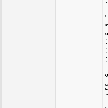
Uk
M
Mo
O
Sv
in
sa
Ko