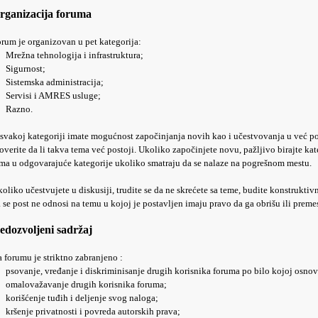
rganizacija foruma
rum je organizovan u pet kategorija:
Mrežna tehnologija i infrastruktura;
Sigurnost;
Sistemska administracija;
Servisi i AMRES usluge;
Razno.
svakoj kategoriji imate mogućnost započinjanja novih kao i učestvovanja u već 
overite da li takva tema već postoji. Ukoliko započinjete novu, pažljivo birajte ka
ma u odgovarajuće kategorije ukoliko smatraju da se nalaze na pogrešnom mestu.
oliko učestvujete u diskusiji, trudite se da ne skrećete sa teme, budite konstruktiv
 se post ne odnosi na temu u kojoj je postavljen imaju pravo da ga obrišu ili preme
edozvoljeni sadržaj
 forumu je striktno zabranjeno :
psovanje, vređanje i diskriminisanje drugih korisnika foruma po bilo kojoj osnov
omalovažavanje drugih korisnika foruma;
korišćenje tuđih i deljenje svog naloga;
kršenje privatnosti i povreda autorskih prava;