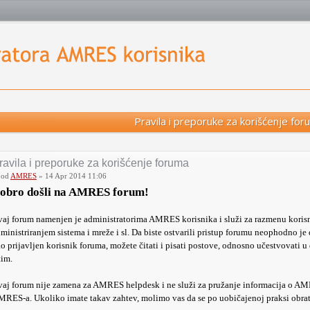
Pravila i preporuke za korišćenje for
ravila i preporuke za korišćenje foruma
od
AMRES
» 14 Apr 2014 11:06
obro došli na AMRES forum!
aj forum namenjen je administratorima AMRES korisnika i služi za razmenu korisni
ministriranjem sistema i mreže i sl. Da biste ostvarili pristup forumu neophodno je d
o prijavljen korisnik foruma, možete čitati i pisati postove, odnosno učestvovati u d
tim.
aj forum nije zamena za AMRES helpdesk i ne služi za pružanje informacija o AM
RES-a. Ukoliko imate takav zahtev, molimo vas da se po uobičajenoj praksi obra