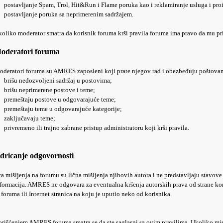
postavljanje Spam, Trol, Hit&Run i Flame poruka kao i reklamiranje usluga i pro
postavljanje poruka sa neprimerenim sadržajem.
oliko moderator smatra da korisnik foruma krši pravila foruma ima pravo da mu privr
oderatori foruma
deratori foruma su AMRES zaposleni koji prate njegov rad i obezbeđuju poštovanj
brišu nedozvoljeni sadržaj u postovima;
brišu neprimerene postove i teme;
premeštaju postove u odgovarajuće teme;
premeštaju teme u odgovarajuće kategorije;
zaključavaju teme;
privremeno ili trajno zabrane pristup administratoru koji krši pravila.
dricanje odgovornosti
a mišljenja na forumu su lična mišljenja njihovih autora i ne predstavljaju stav
formacija. AMRES ne odgovara za eventualna kršenja autorskih prava od strane kori
 foruma ili Internet stranica na koju je uputio neko od korisnika.
rišćenjem AMRES foruma smatra se da ste saglasni sa ovim pravilima. Ukoliko misl