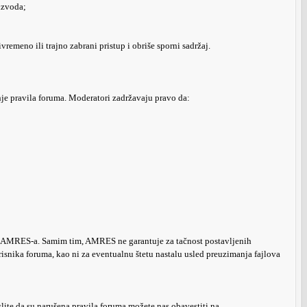
izvoda;
emeno ili trajno zabrani pristup i obriše sporni sadržaj.
e pravila foruma. Moderatori zadržavaju pravo da:
ove AMRES-a. Samim tim, AMRES ne garantuje za tačnost postavljenih
snika foruma, kao ni za eventualnu štetu nastalu usled preuzimanja fajlova
ite da su narušena pravila foruma možete nas obavestiti na