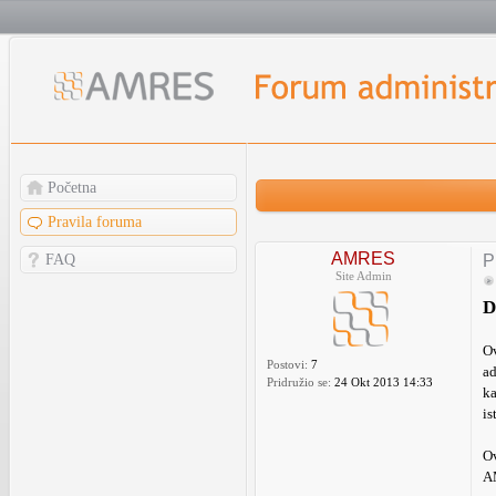
Početna
Pravila foruma
AMRES
FAQ
P
Site Admin
D
Ov
Postovi:
7
ad
Pridružio se:
24 Okt 2013 14:33
ka
is
Ov
AM