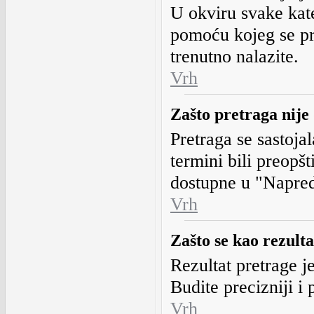
U okviru svake kate
pomoću kojeg se pr
trenutno nalazite.
Vrh
Zašto pretraga nije 
Pretraga se sastojal
termini bili preopšt
dostupne u "Napred
Vrh
Zašto se kao rezult
Rezultat pretrage j
Budite precizniji 
Vrh