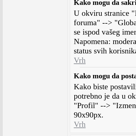
Kako mogu da sakri
U okviru stranice "
foruma" --> "Globa
se ispod vašeg imen
Napomena: moderat
status svih korisnik
Vrh
Kako mogu da posta
Kako biste postavili
potrebno je da u ok
"Profil" --> "Izmen
90x90px.
Vrh