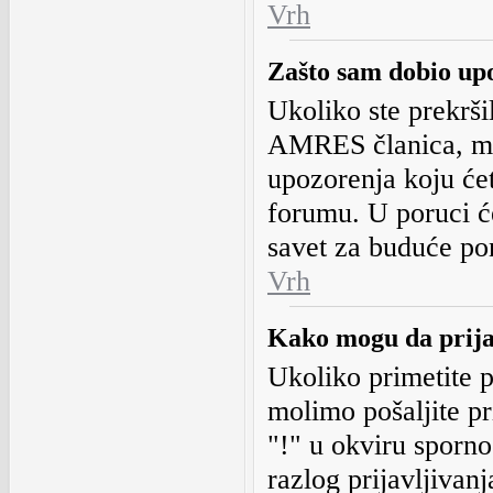
Vrh
Zašto sam dobio up
Ukoliko ste prekrši
AMRES članica, mo
upozorenja koju ćet
forumu. U poruci će
savet za buduće po
Vrh
Kako mogu da prija
Ukoliko primetite p
molimo pošaljite 
"!" u okviru sporno
razlog prijavljivanj