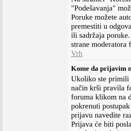
"Podešavanja" može
Poruke možete autom
premestiti u odgova
ili sadržaja poruke
strane moderatora f
Vrh
Kome da prijavim n
Ukoliko ste primili
način krši pravila 
foruma klikom na d
pokrenuti postupak 
prijavu navedite raz
Prijava će biti pos