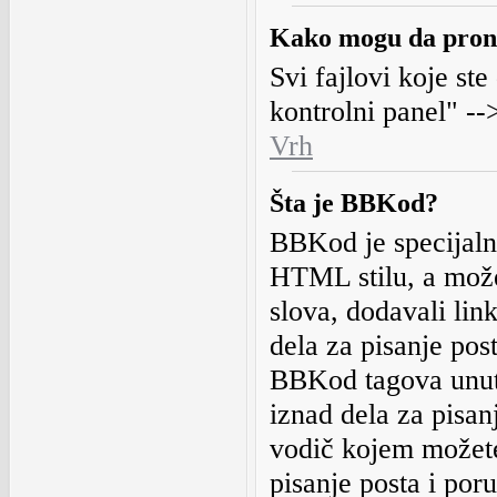
Kako mogu da prona
Svi fajlovi koje ste
kontrolni panel" --
Vrh
Šta je BBKod?
BBKod je specijaln
HTML stilu, a možet
slova, dodavali lin
dela za pisanje pos
BBKod tagova unuta
iznad dela za pisa
vodič kojem možete
pisanje posta i por