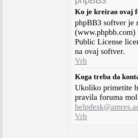
phpBB3
Ko je kreirao ovaj
phpBB3 softver je 
(www.phpbb.com) i
Public License lic
na ovaj softver.
Vrh
Koga treba da kont
Ukoliko primetite b
pravila foruma mol
helpdesk@amres.ac
Vrh