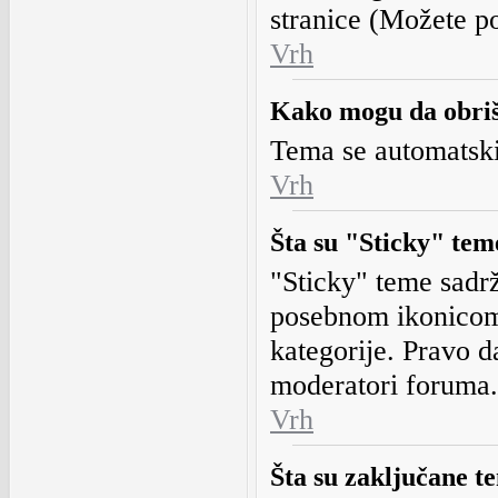
stranice (Možete pos
Vrh
Kako mogu da obri
Tema se automatski 
Vrh
Šta su "Sticky" tem
"Sticky" teme sadr
posebnom ikonicom 
kategorije. Pravo 
moderatori foruma.
Vrh
Šta su zaključane t