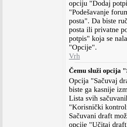
opciju "Dodaj potpi
"Podešavanje foru
posta". Da biste ruč
posta ili privatne 
potpis" koja se nal
"Opcije".
Vrh
Čemu služi opcija "
Opcija "Sačuvaj dr
biste ga kasnije izm
Lista svih sačuvani
"Korisnički kontrol
Sačuvani draft može
opcije "Učitaj draft