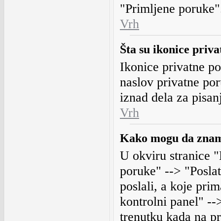
"Primljene poruke"
Vrh
Šta su ikonice priv
Ikonice privatne p
naslov privatne por
iznad dela za pisan
Vrh
Kako mogu da znam 
U okviru stranice "
poruke" --> "Posla
poslali, a koje prim
kontrolni panel" --
trenutku kada na pr