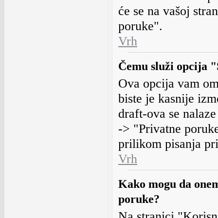
će se na vašoj stra
poruke".
Vrh
Čemu služi opcija "
Ova opcija vam om
biste je kasnije izm
draft-ova se nalaze
-> "Privatne poruke
prilikom pisanja pr
Vrh
Kako mogu da onemo
poruke?
Na stranici "Korisn