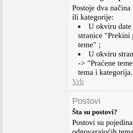
Postoje dva načina
ili kategorije:
U okviru date 
stranice "Prekini
teme" ;
U okviru stran
-> "Praćene teme 
tema i kategorija.
Vrh
Postovi
Šta su postovi?
Postovi su pojedina
odgovarajućih tema