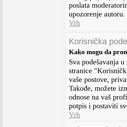
poslata moderatorim
upozorenje autoru.
Vrh
Korisnička pod
Kako mogu da prome
Sva podešavanja u v
stranice "Korisničk
vaše postove, priva
Takođe, možete izm
odnose na vaš profi
potpis i postaviti sv
Vrh