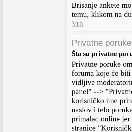
Brisanje ankete mo
temu, klikom na d
Vrh
Privatne poruke
Šta su privatne por
Privatne poruke o
foruma koje će biti
vidljive moderatori
panel" --> "Privat
korisničko ime pri
naslov i telo poruk
primalac online jer
stranice "Korisničk