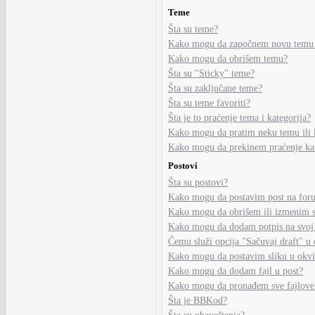
Teme
Šta su teme?
Kako mogu da započnem novu temu
Kako mogu da obrišem temu?
Šta su "Sticky" teme?
Šta su zaključane teme?
Šta su teme favoriti?
Šta je to praćenje tema i kategorija?
Kako mogu da pratim neku temu ili 
Kako mogu da prekinem praćenje kate
Postovi
Šta su postovi?
Kako mogu da postavim post na for
Kako mogu da obrišem ili izmenim s
Kako mogu da dodam potpis na svoj
Čemu služi opcija "Sačuvaj draft" u 
Kako mogu da postavim sliku u okvi
Kako mogu da dodam fajl u post?
Kako mogu da pronađem sve fajlove
Šta je BBKod?