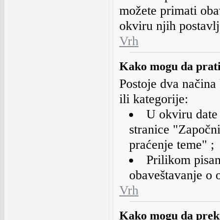
možete primati oba
okviru njih postavlj
Vrh
Kako mogu da prati
Postoje dva načina
ili kategorije:
U okviru date 
stranice "Započn
praćenje teme" ;
Prilikom pisan
obaveštavanje o 
Vrh
Kako mogu da preki