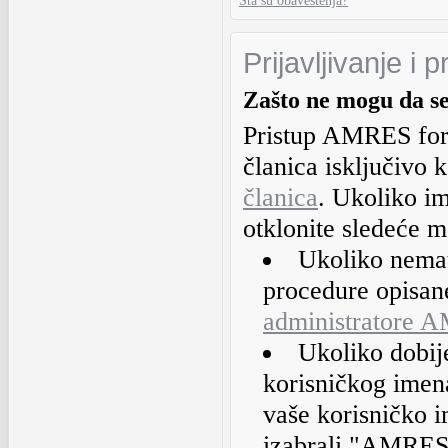
Šta su obaveštenja?
Prijavljivanje i 
Zašto ne mogu da s
Pristup AMRES fo
članica isključivo 
članica
. Ukoliko i
otklonite sledeće 
Ukoliko nemate
procedure opisan
administratore 
Ukoliko dobij
korisničkog imena 
vaše korisničko im
izabrali "AMRES 