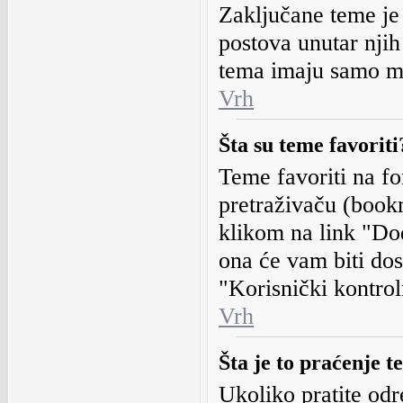
Zaključane teme je
postova unutar nji
tema imaju samo m
Vrh
Šta su teme favoriti
Teme favoriti na f
pretraživaču (book
klikom na link "Dod
ona će vam biti dost
"Korisnički kontrol
Vrh
Šta je to praćenje t
Ukoliko pratite od