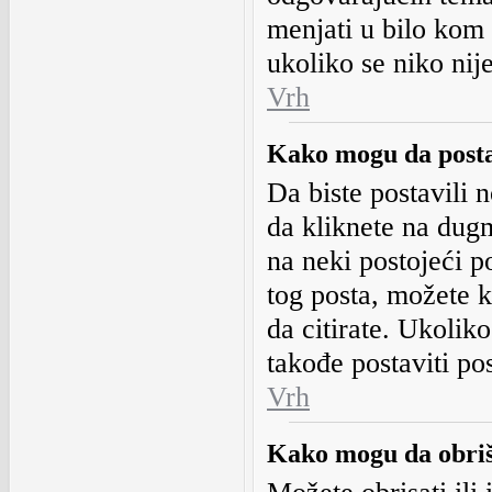
menjati u bilo kom
ukoliko se niko nij
Vrh
Kako mogu da post
Da biste postavili 
da kliknete na dug
na neki postojeći p
tog posta, možete ko
da citirate. Ukolik
takođe postaviti pos
Vrh
Kako mogu da obriš