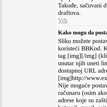
Takođe, sačuvani dr
draftova.
Vrh
Kako mogu da posta
Sliku možete postavit
koristeći BBKod. 
tag [img][/img] (k
unutar njih uneti li
dostupnoj URL adre
[img]http://www.ex
Nije moguće postavi
računaru (osim ako
adrese koje su zaš