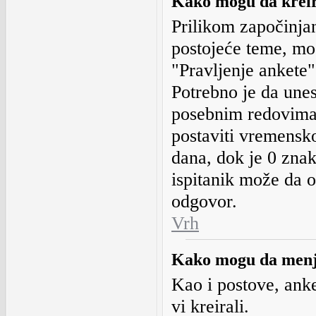
Kako mogu da krei
Prilikom započinja
postojeće teme, mog
"Pravljenje ankete"
Potrebno je da une
posebnim redovima
postaviti vremensko
dana, dok je 0 znak
ispitanik može da 
odgovor.
Vrh
Kako mogu da menja
Kao i postove, anke
vi kreirali.