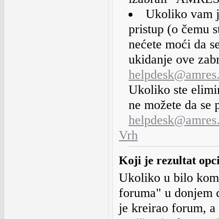
Ukoliko vam j
pristup (o čemu 
nećete moći da se
ukidanje ove zabr
helpdesk@amres.
Ukoliko ste elimi
ne možete da se pr
helpdesk@amres.
Vrh
Koji je rezultat op
Ukoliko u bilo kom 
foruma" u donjem d
je kreirao forum, a