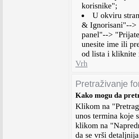
korisnike";
U okviru stran
& Ignorisani"--> 
panel"--> "Prijate
unesite ime ili pr
od lista i kliknit
Vrh
Pretraživanje f
Kako mogu da pret
Klikom na "Pretraga
unos termina koje s
klikom na "Napredn
da se vrši detaljnij