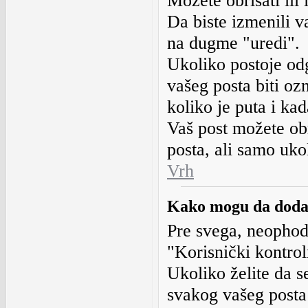
Možete obrisati ili 
Da biste izmenili v
na dugme "uredi".
Ukoliko postoje od
vašeg posta biti oz
koliko je puta i ka
Vaš post možete ob
posta, ali samo uko
Vrh
Kako mogu da dodam
Pre svega, neophodn
"Korisnički kontrol
Ukoliko želite da s
svakog vašeg posta 