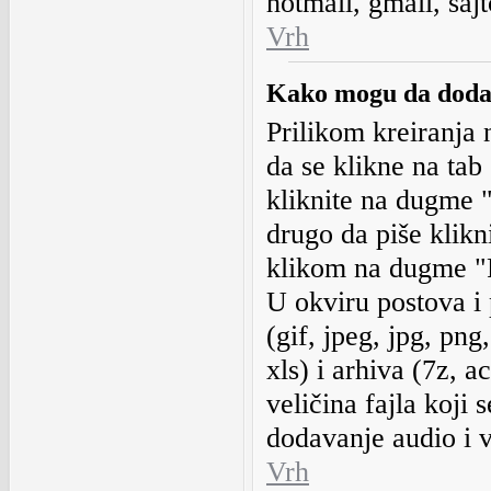
hotmail, gmail, sajt
Vrh
Kako mogu da dodam
Prilikom kreiranja 
da se klikne na ta
kliknite na dugme "
drugo da piše klikn
klikom na dugme "P
U okviru postova i 
(gif, jpeg, jpg, png
xls) i arhiva (7z, a
veličina fajla koji
dodavanje audio i v
Vrh