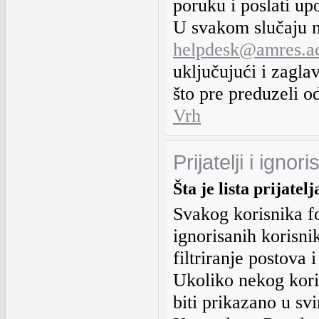
poruku i poslati up
U svakom slučaju m
helpdesk@amres.ac
uključujući i zagla
što pre preduzeli 
Vrh
Prijatelji i ignor
Šta je lista prijatel
Svakog korisnika for
ignorisanih korisni
filtriranje postova 
Ukoliko nekog koris
biti prikazano u s