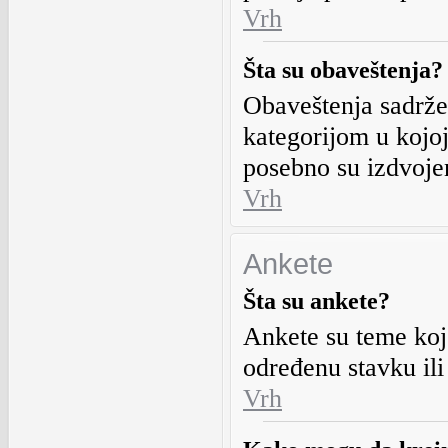
Vrh
Šta su obaveštenja?
Obaveštenja sadrže
kategorijom u kojoj
posebno su izdvoje
Vrh
Ankete
Šta su ankete?
Ankete su teme koj
određenu stavku ili
Vrh