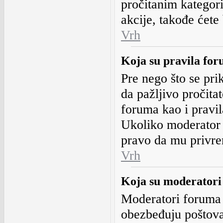
pročitanim kategor
akcije, takođe ćete
Vrh
Koja su pravila fo
Pre nego što se prik
da pažljivo pročita
foruma kao i pravil
Ukoliko moderator 
pravo da mu privrem
Vrh
Koja su moderatori
Moderatori foruma 
obezbeđuju poštova