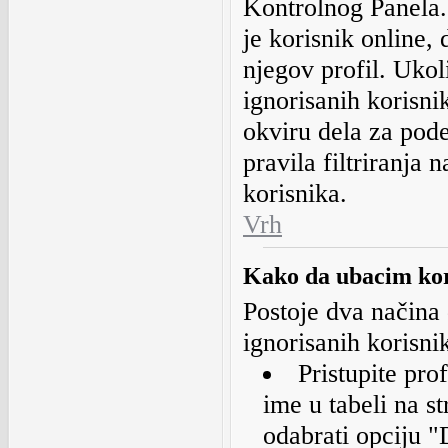
Kontrolnog Panela.
je korisnik online,
njegov profil. Ukol
ignorisanih korisni
okviru dela za pode
pravila filtriranja n
korisnika.
Vrh
Kako da ubacim koris
Postoje dva načina 
ignorisanih korisni
Pristupite pro
ime u tabeli na s
odabrati opciju "