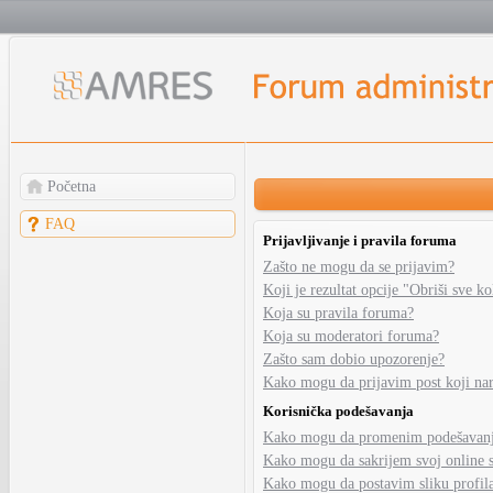
Početna
FAQ
Prijavljivanje i pravila foruma
Zašto ne mogu da se prijavim?
Koji je rezultat opcije "Obriši sve k
Koja su pravila foruma?
Koja su moderatori foruma?
Zašto sam dobio upozorenje?
Kako mogu da prijavim post koji na
Korisnička podešavanja
Kako mogu da promenim podešavanja
Kako mogu da sakrijem svoj online 
Kako mogu da postavim sliku profil