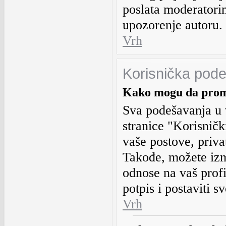
poslata moderatorim
upozorenje autoru.
Vrh
Korisnička pod
Kako mogu da prome
Sva podešavanja u v
stranice "Korisničk
vaše postove, priva
Takođe, možete izm
odnose na vaš profi
potpis i postaviti sv
Vrh