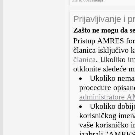
Šta su obaveštenja?
Prijavljivanje i 
Zašto ne mogu da s
Pristup AMRES fo
članica isključivo 
članica
. Ukoliko i
otklonite sledeće 
Ukoliko nemate
procedure opisan
administratore 
Ukoliko dobij
korisničkog imena 
vaše korisničko im
izabrali "AMRES 