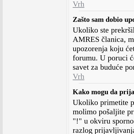
Vrh
Zašto sam dobio up
Ukoliko ste prekrši
AMRES članica, mo
upozorenja koju ćet
forumu. U poruci će
savet za buduće po
Vrh
Kako mogu da prija
Ukoliko primetite p
molimo pošaljite 
"!" u okviru sporno
razlog prijavljivanj