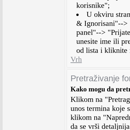
korisnike";
U okviru stran
& Ignorisani"--> 
panel"--> "Prijate
unesite ime ili pr
od lista i kliknit
Vrh
Pretraživanje f
Kako mogu da pret
Klikom na "Pretraga
unos termina koje s
klikom na "Napredn
da se vrši detaljnij