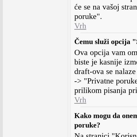
će se na vašoj stra
poruke".
Vrh
Čemu služi opcija "
Ova opcija vam om
biste je kasnije izm
draft-ova se nalaze
-> "Privatne poruke
prilikom pisanja pr
Vrh
Kako mogu da onemo
poruke?
Na stranici "Korisn