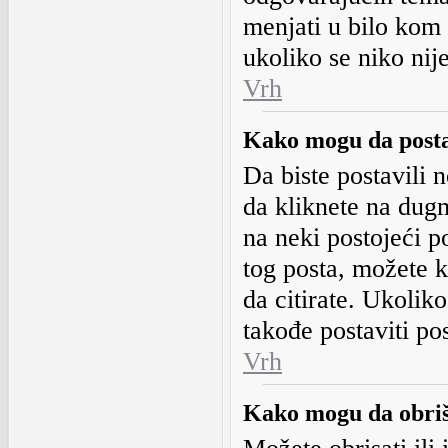
menjati u bilo kom
ukoliko se niko nij
Vrh
Kako mogu da post
Da biste postavili 
da kliknete na dug
na neki postojeći p
tog posta, možete ko
da citirate. Ukolik
takođe postaviti pos
Vrh
Kako mogu da obriš