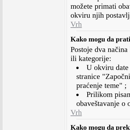
možete primati oba
okviru njih postavlj
Vrh
Kako mogu da prati
Postoje dva načina
ili kategorije:
U okviru date 
stranice "Započn
praćenje teme" ;
Prilikom pisan
obaveštavanje o 
Vrh
Kako mogu da preki