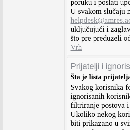
poruku i poslati up
U svakom slučaju m
helpdesk@amres.ac
uključujući i zagla
što pre preduzeli 
Vrh
Prijatelji i ignor
Šta je lista prijatel
Svakog korisnika for
ignorisanih korisni
filtriranje postova 
Ukoliko nekog koris
biti prikazano u s