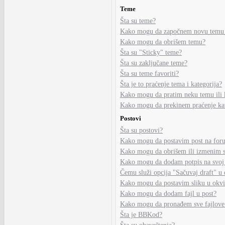
Teme
Šta su teme?
Kako mogu da započnem novu temu
Kako mogu da obrišem temu?
Šta su "Sticky" teme?
Šta su zaključane teme?
Šta su teme favoriti?
Šta je to praćenje tema i kategorija?
Kako mogu da pratim neku temu ili 
Kako mogu da prekinem praćenje kate
Postovi
Šta su postovi?
Kako mogu da postavim post na for
Kako mogu da obrišem ili izmenim s
Kako mogu da dodam potpis na svoj
Čemu služi opcija "Sačuvaj draft" u 
Kako mogu da postavim sliku u okvi
Kako mogu da dodam fajl u post?
Kako mogu da pronađem sve fajlove
Šta je BBKod?