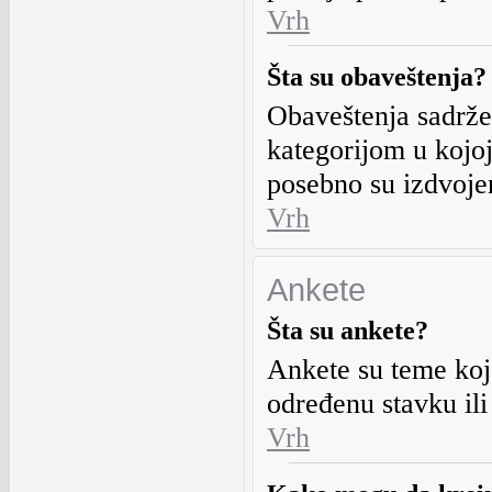
Vrh
Šta su obaveštenja?
Obaveštenja sadrže
kategorijom u kojoj
posebno su izdvoje
Vrh
Ankete
Šta su ankete?
Ankete su teme koj
određenu stavku ili
Vrh