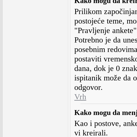
Kako mogu da krei
Prilikom započinja
postojeće teme, mog
"Pravljenje ankete"
Potrebno je da une
posebnim redovima
postaviti vremensko
dana, dok je 0 znak
ispitanik može da 
odgovor.
Vrh
Kako mogu da menja
Kao i postove, anke
vi kreirali.