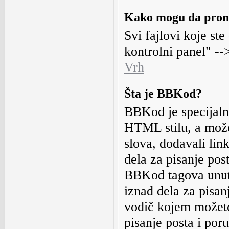
Kako mogu da prona
Svi fajlovi koje ste
kontrolni panel" --
Vrh
Šta je BBKod?
BBKod je specijaln
HTML stilu, a možet
slova, dodavali lin
dela za pisanje pos
BBKod tagova unuta
iznad dela za pisa
vodič kojem možete
pisanje posta i por