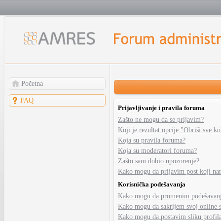
Početna
FAQ
Prijavljivanje i pravila foruma
Zašto ne mogu da se prijavim?
Koji je rezultat opcije "Obriši sve k
Koja su pravila foruma?
Koja su moderatori foruma?
Zašto sam dobio upozorenje?
Kako mogu da prijavim post koji na
Korisnička podešavanja
Kako mogu da promenim podešavanja
Kako mogu da sakrijem svoj online 
Kako mogu da postavim sliku profil