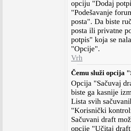
opciju "Dodaj potpi
"Podešavanje foru
posta". Da biste ruč
posta ili privatne 
potpis" koja se nal
"Opcije".
Vrh
Čemu služi opcija "
Opcija "Sačuvaj dr
biste ga kasnije izm
Lista svih sačuvani
"Korisnički kontrol
Sačuvani draft može
opcije "Učitaj draft