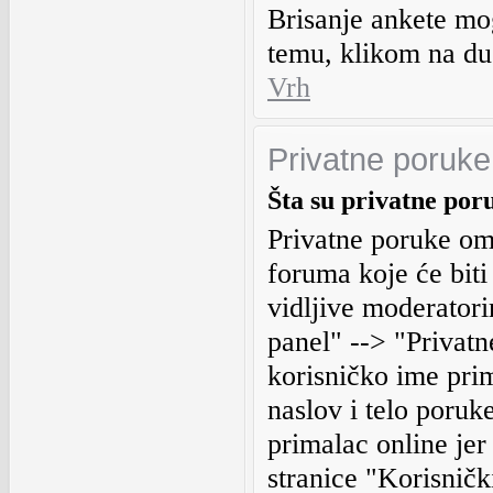
Brisanje ankete mo
temu, klikom na d
Vrh
Privatne poruke
Šta su privatne por
Privatne poruke o
foruma koje će biti
vidljive moderatori
panel" --> "Privat
korisničko ime pri
naslov i telo poruk
primalac online jer
stranice "Korisničk