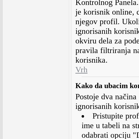
Kontrolnog Panela.
je korisnik online,
njegov profil. Ukol
ignorisanih korisni
okviru dela za pode
pravila filtriranja n
korisnika.
Vrh
Kako da ubacim koris
Postoje dva načina 
ignorisanih korisni
Pristupite pro
ime u tabeli na s
odabrati opciju "