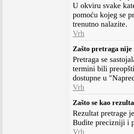
U okviru svake kate
pomoću kojeg se pr
trenutno nalazite.
Vrh
Zašto pretraga nije 
Pretraga se sastojal
termini bili preopšt
dostupne u "Napred
Vrh
Zašto se kao rezult
Rezultat pretrage j
Budite precizniji 
Vrh