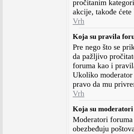
pročitanim kategor
akcije, takođe ćete
Vrh
Koja su pravila fo
Pre nego što se prik
da pažljivo pročita
foruma kao i pravil
Ukoliko moderator 
pravo da mu privrem
Vrh
Koja su moderatori
Moderatori foruma 
obezbeđuju poštova