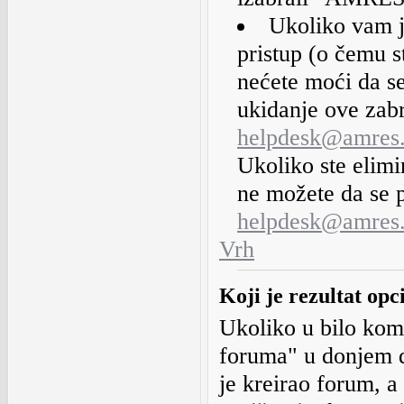
Ukoliko vam j
pristup (o čemu 
nećete moći da se
ukidanje ove zabr
helpdesk@amres.
Ukoliko ste elimi
ne možete da se pr
helpdesk@amres.
Vrh
Koji je rezultat op
Ukoliko u bilo kom 
foruma" u donjem d
je kreirao forum, a