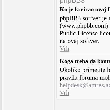
phpBB3
Ko je kreirao ovaj
phpBB3 softver je 
(www.phpbb.com) i
Public License lic
na ovaj softver.
Vrh
Koga treba da kont
Ukoliko primetite b
pravila foruma mol
helpdesk@amres.ac
Vrh