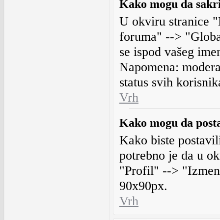
Kako mogu da sakri
U okviru stranice "
foruma" --> "Globa
se ispod vašeg imen
Napomena: moderat
status svih korisnik
Vrh
Kako mogu da posta
Kako biste postavili
potrebno je da u ok
"Profil" --> "Izmen
90x90px.
Vrh