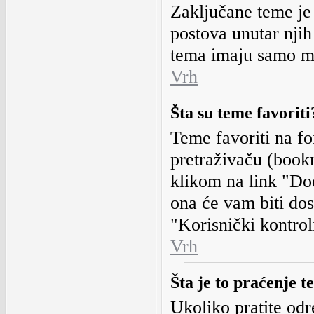
Zaključane teme je
postova unutar nji
tema imaju samo m
Vrh
Šta su teme favoriti
Teme favoriti na f
pretraživaču (book
klikom na link "Dod
ona će vam biti dost
"Korisnički kontrol
Vrh
Šta je to praćenje t
Ukoliko pratite od