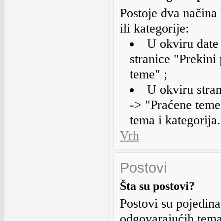
Postoje dva načina
ili kategorije:
U okviru date 
stranice "Prekini
teme" ;
U okviru stran
-> "Praćene teme 
tema i kategorija.
Vrh
Postovi
Šta su postovi?
Postovi su pojedina
odgovarajućih tema