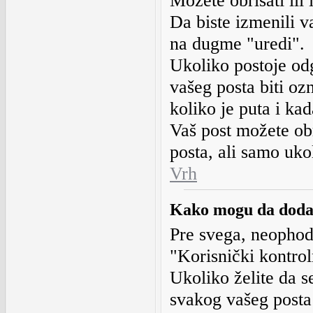
Možete obrisati ili 
Da biste izmenili v
na dugme "uredi".
Ukoliko postoje od
vašeg posta biti oz
koliko je puta i ka
Vaš post možete ob
posta, ali samo uko
Vrh
Kako mogu da dodam
Pre svega, neophodn
"Korisnički kontrol
Ukoliko želite da s
svakog vašeg posta 