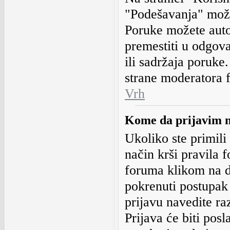
"Podešavanja" može
Poruke možete autom
premestiti u odgova
ili sadržaja poruke
strane moderatora f
Vrh
Kome da prijavim n
Ukoliko ste primili
način krši pravila 
foruma klikom na d
pokrenuti postupak 
prijavu navedite raz
Prijava će biti pos