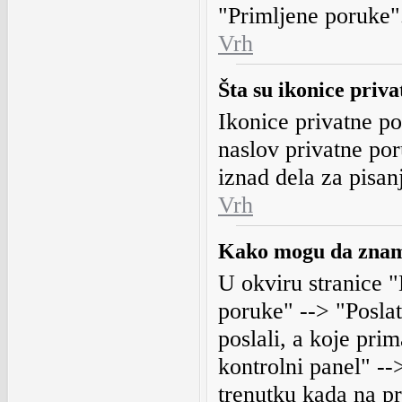
"Primljene poruke"
Vrh
Šta su ikonice priv
Ikonice privatne p
naslov privatne por
iznad dela za pisan
Vrh
Kako mogu da znam 
U okviru stranice "
poruke" --> "Posla
poslali, a koje prim
kontrolni panel" --
trenutku kada na pr