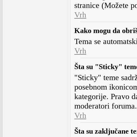
stranice (Možete pos
Vrh
Kako mogu da obri
Tema se automatski 
Vrh
Šta su "Sticky" tem
"Sticky" teme sadr
posebnom ikonicom 
kategorije. Pravo 
moderatori foruma.
Vrh
Šta su zaključane t