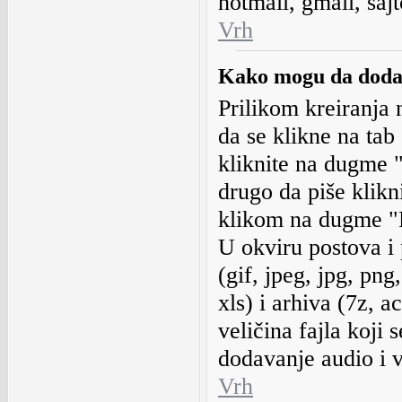
hotmail, gmail, sajt
Vrh
Kako mogu da dodam
Prilikom kreiranja 
da se klikne na ta
kliknite na dugme "
drugo da piše klikn
klikom na dugme "P
U okviru postova i 
(gif, jpeg, jpg, png
xls) i arhiva (7z, a
veličina fajla koji
dodavanje audio i v
Vrh