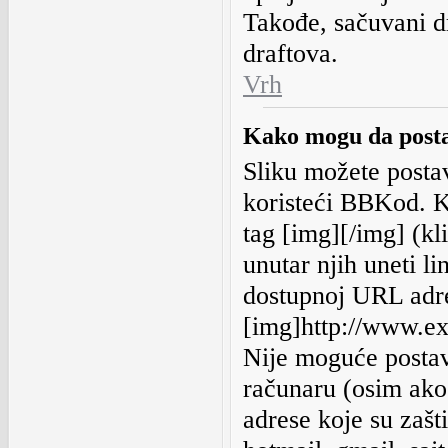
Takođe, sačuvani dr
draftova.
Vrh
Kako mogu da posta
Sliku možete postavit
koristeći BBKod. 
tag [img][/img] (k
unutar njih uneti li
dostupnoj URL adre
[img]http://www.ex
Nije moguće postavi
računaru (osim ako
adrese koje su zaš